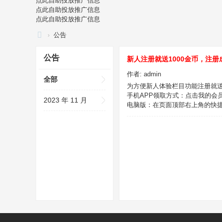
点此自助投放推广信息
点此自助投放推广信息
点此自助投放推广信息
›
公告
全
公告
新人注册就送1000金币，注
民
作者:
admin
打
全部
为方便新人体验栏目功能注册就送1
假
手机APP领取方式：点击我的会
2023 年 11 月
电脑版：在页面顶部右上角的快
网