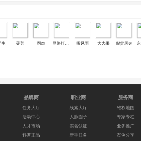
学生
菠菜
啊杰
网络打假新人
听风雨
大大果
假货屠夫
东
品牌商
职业商
服务商
任务大厅
线索大厅
维权地图
活动中心
人脉圈子
专家专栏
人才市场
实名认证
业务推广
科普正品
新手任务
案例分享