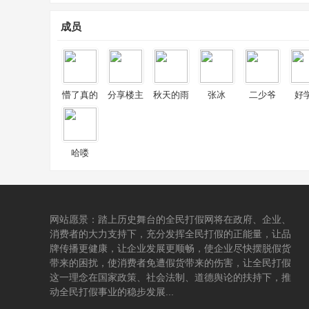
成员
懵了真的
分享楼主
秋天的雨
张冰
二少爷
好
哈喽
网站愿景：踏上历史舞台的全民打假网将在政府、企业、
消费者的大力支持下，充分发挥全民打假的正能量，让品
牌传播更健康，让企业发展更顺畅，使企业尽快摆脱假货
带来的困扰，使消费者免遭假货带来的伤害，让全民打假
这一理念在国家政策、社会法制、道德舆论的扶持下，推
动全民打假事业的稳步发展...